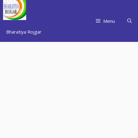
Skip
to
content
Menu
Bharatiya Rojgar